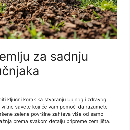
zemlju za sadnju
učnjaka
ti ključni korak ka stvaranju bujnog i zdravog
e vrtne savete koji će vam pomoći da razumete
avršene zelene površine zahteva više od samo
ažnja prema svakom detalju pripreme zemljišta.