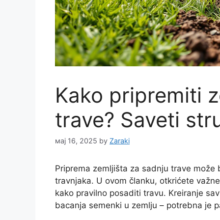
Kako pripremiti 
trave? Saveti str
мај 16, 2025
by
Zaraki
Priprema zemljišta za sadnju trave može bi
travnjaka. U ovom članku, otkrićete važn
kako pravilno posaditi travu. Kreiranje s
bacanja semenki u zemlju – potrebna je p