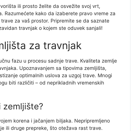
orišta ili prosto želite da osvežite svoj vrt,
aja. Razumećete kako da izaberete pravo vreme za
 trave za vaš prostor. Pripremite se da saznate
zavidan travnjak o kojem ste oduvek sanjali!
jišta za travnjak
jučnu fazu u procesu sadnje trave. Kvaliteta zemlje
travnjaka. Upoznavanjem sa tipovima zemljišta,
stizanje optimalnih uslova za uzgoj trave. Mnogi
ogu biti različiti – od neprikladnih vremenskih
i zemljište?
ojem korena i jačanjem biljaka. Nepripremljeno
 ili druge prepreke, što otežava rast trave.