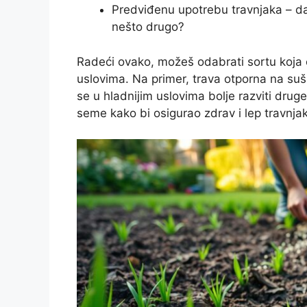
Predviđenu upotrebu travnjaka – da l
nešto drugo?
Radeći ovako, možeš odabrati sortu koja 
uslovima. Na primer, trava otporna na sušu
se u hladnijim uslovima bolje razviti drug
seme kako bi osigurao zdrav i lep travnjak