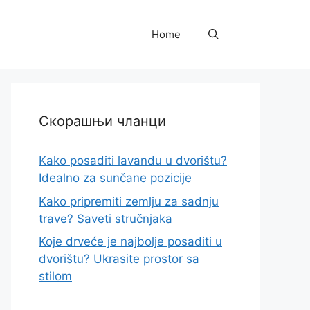
Home
Скорашњи чланци
Kako posaditi lavandu u dvorištu?
Idealno za sunčane pozicije
Kako pripremiti zemlju za sadnju
trave? Saveti stručnjaka
Koje drveće je najbolje posaditi u
dvorištu? Ukrasite prostor sa
stilom